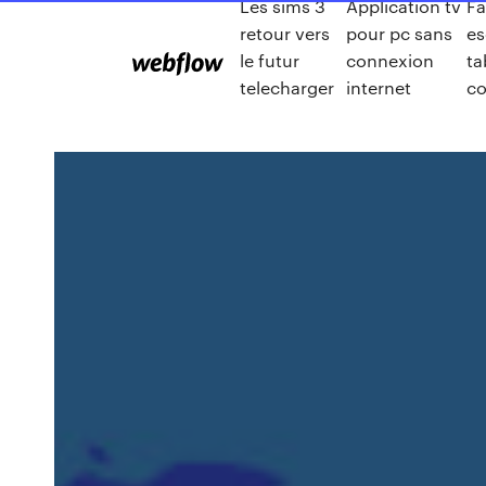
Les sims 3
Application tv
Fa
retour vers
pour pc sans
es
le futur
connexion
ta
telecharger
internet
c