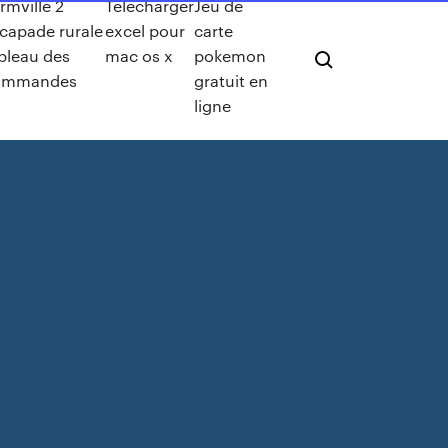
rmville 2
Télécharger
Jeu de
capade rurale
excel pour
carte
bleau des
mac os x
pokemon
ommandes
gratuit en
ligne