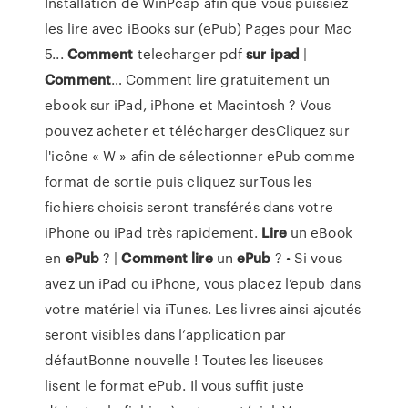
Installation de WinPcap afin que vous puissiez
les lire avec iBooks sur (ePub) Pages pour Mac
5...
Comment
telecharger pdf
sur
ipad
|
Comment
… Comment lire gratuitement un
ebook sur iPad, iPhone et Macintosh ? Vous
pouvez acheter et télécharger desCliquez sur
l'icône « W » afin de sélectionner ePub comme
format de sortie puis cliquez surTous les
fichiers choisis seront transférés dans votre
iPhone ou iPad très rapidement.
Lire
un eBook
en
ePub
? |
Comment
lire
un
ePub
? • Si vous
avez un iPad ou iPhone, vous placez l’epub dans
votre matériel via iTunes. Les livres ainsi ajoutés
seront visibles dans l’application par
défautBonne nouvelle ! Toutes les liseuses
lisent le format ePub. Il vous suffit juste