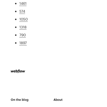
1461
574
1050
1318
790
1897
On the blog
About