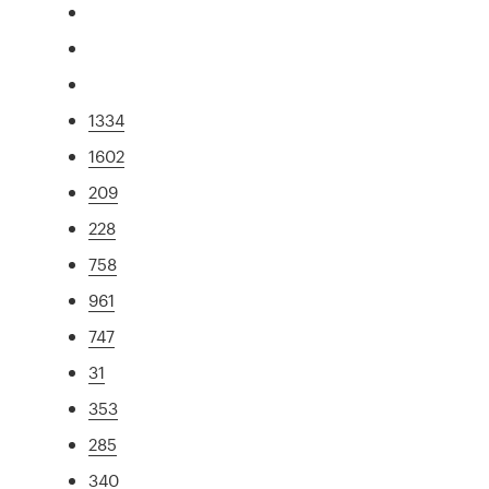
1334
1602
209
228
758
961
747
31
353
285
340