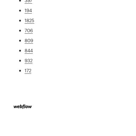
397
194
1825
706
809
844
932
172