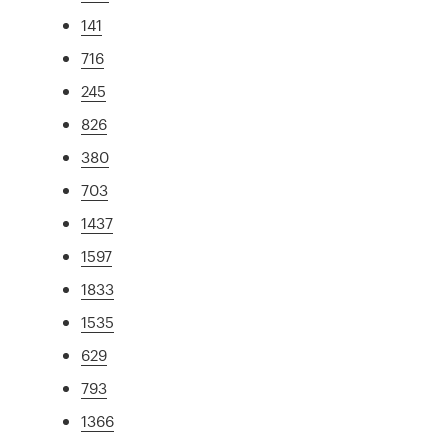
141
716
245
826
380
703
1437
1597
1833
1535
629
793
1366