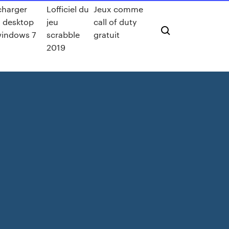
charger
Lofficiel du
Jeux comme
i desktop
jeu
call of duty
windows 7
scrabble
gratuit
2019