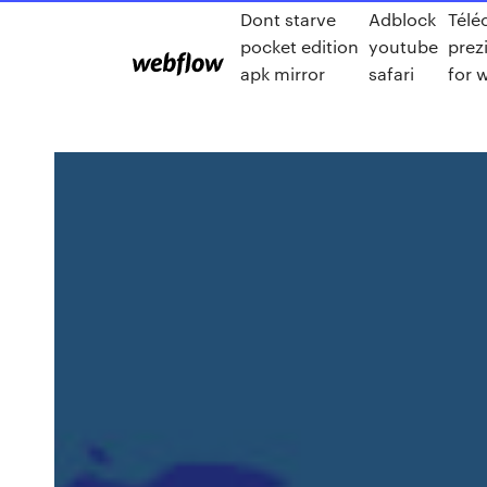
Dont starve
Adblock
Télé
pocket edition
youtube
prez
apk mirror
safari
for 