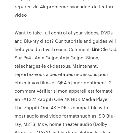
reparer-vlc-4k-probleme-saccadee-de-lecture-
video
Want to take full control of your videos, DVDs
and Blu-ray discs? Our tutorials and guides will
help you do it with ease.
Comment
Lire
Cle Usb
Sur Ps4 - Anja GejpelAnja Gejpel
Sinon,
téléchargez-le ci-dessous. Maintenant,
reportez-vous à ces étapes ci-dessous pour
obtenir vos films et QP4 à jouer gentiment. 2:
comment vérifier si mon appareil est formaté
en FAT32?
Zappiti One 4K HDR Media Player
The Zappiti One 4K HDR is compatible with
most audio and video formats such as ISO Blu-
ray, M2TS, MKV, home theater audio (Dolby
Atmos or DTS:X) and high-resolution lossless