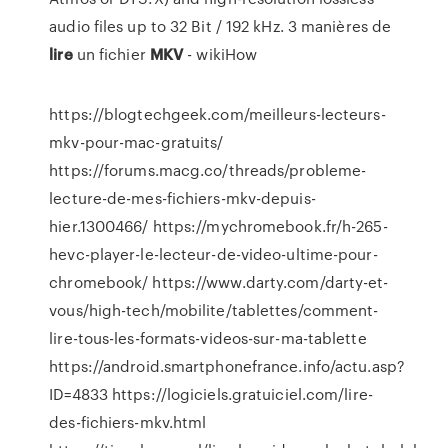
audio files up to 32 Bit / 192 kHz.
3 manières de
lire
un fichier
MKV
- wikiHow
https://blogtechgeek.com/meilleurs-lecteurs-
mkv-pour-mac-gratuits/
https://forums.macg.co/threads/probleme-
lecture-de-mes-fichiers-mkv-depuis-
hier.1300466/ https://mychromebook.fr/h-265-
hevc-player-le-lecteur-de-video-ultime-pour-
chromebook/ https://www.darty.com/darty-et-
vous/high-tech/mobilite/tablettes/comment-
lire-tous-les-formats-videos-sur-ma-tablette
https://android.smartphonefrance.info/actu.asp?
ID=4833 https://logiciels.gratuiciel.com/lire-
des-fichiers-mkv.html