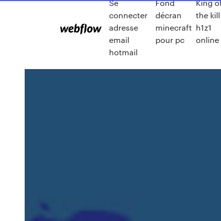
Se
Fond
King o
connecter
décran
the kill
adresse
minecraft
h1z1
email
pour pc
online
hotmail