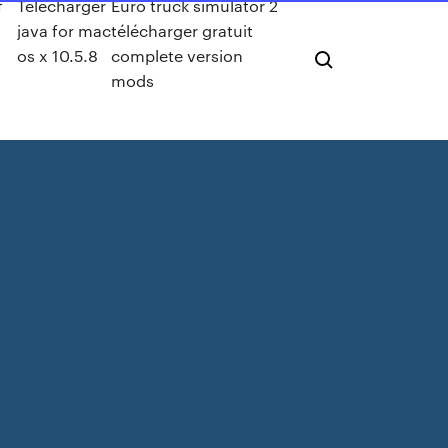
f
Télécharger
Euro truck simulator 2
java for mac
télécharger gratuit
os x 10.5.8
complete version
mods