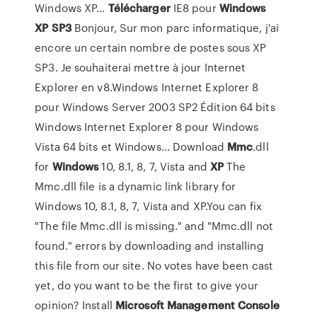
Windows XP...
Télécharger
IE8 pour
Windows
XP
SP
3
Bonjour, Sur mon parc informatique, j'ai
encore un certain nombre de postes sous XP
SP3. Je souhaiterai mettre à jour Internet
Explorer en v8.Windows Internet Explorer 8
pour Windows Server 2003 SP2 Édition 64 bits
Windows Internet Explorer 8 pour Windows
Vista 64 bits et Windows... Download
Mmc
.dll
for
Windows
10, 8.1, 8, 7, Vista and
XP
The
Mmc.dll file is a dynamic link library for
Windows 10, 8.1, 8, 7, Vista and XP.You can fix
"The file Mmc.dll is missing." and "Mmc.dll not
found." errors by downloading and installing
this file from our site. No votes have been cast
yet, do you want to be the first to give your
opinion? Install
Microsoft
Management
Console