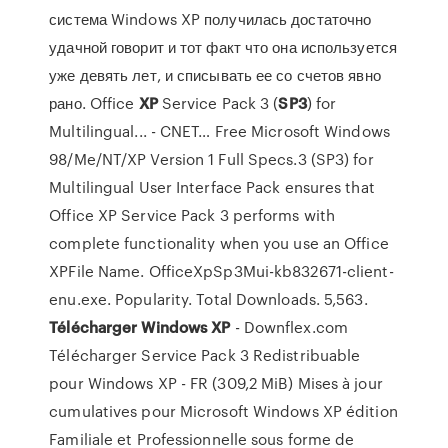
система Windows XP получилась достаточно
удачной говорит и тот факт что она используется
уже девять лет, и списывать ее со счетов явно
рано. Office
XP
Service Pack 3 (
SP
3
) for
Multilingual... - CNET… Free Microsoft Windows
98/Me/NT/XP Version 1 Full Specs.3 (SP3) for
Multilingual User Interface Pack ensures that
Office XP Service Pack 3 performs with
complete functionality when you use an Office
XPFile Name. OfficeXpSp3Mui-kb832671-client-
enu.exe. Popularity. Total Downloads. 5,563.
Télécharger
Windows
XP
- Downflex.com
Télécharger Service Pack 3 Redistribuable
pour Windows XP - FR (309,2 MiB) Mises à jour
cumulatives pour Microsoft Windows XP édition
Familiale et Professionnelle sous forme de