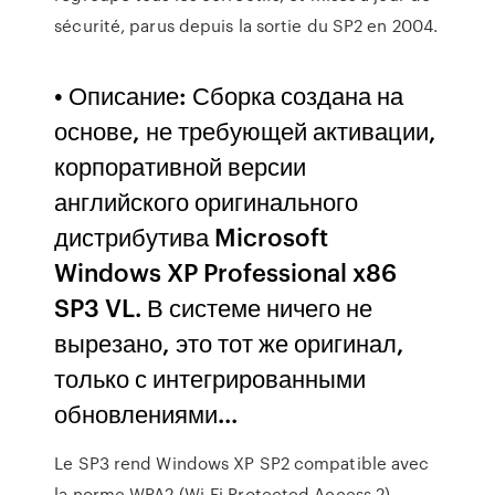
sécurité, parus depuis la sortie du SP2 en 2004.
• Описание: Сборка создана на
основе, не требующей активации,
корпоративной версии
английского оригинального
дистрибутива Microsoft
Windows XP Professional x86
SP3 VL. В системе ничего не
вырезано, это тот же оригинал,
только с интегрированными
обновлениями...
Le SP3 rend Windows XP SP2 compatible avec
la norme WPA2 (Wi-Fi Protected Access 2).