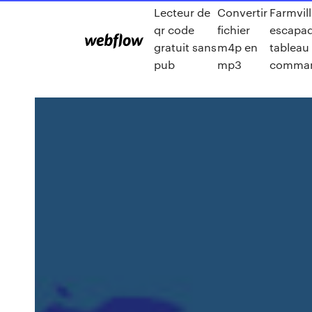
Lecteur de
Convertir
Farmvill
qr code
fichier
escapad
gratuit sans
m4p en
tableau
pub
mp3
comma