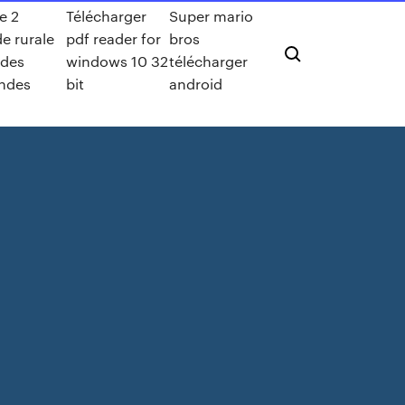
e 2
Télécharger
Super mario
e rurale
pdf reader for
bros
 des
windows 10 32
télécharger
ndes
bit
android