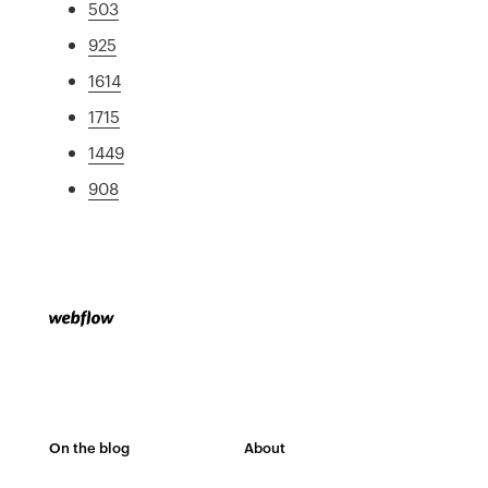
503
925
1614
1715
1449
908
On the blog
About