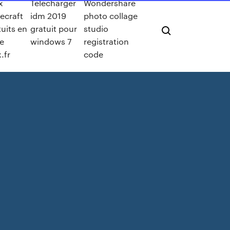
x
Telecharger
Wondershare
ecraft
idm 2019
photo collage
tuits en
gratuit pour
studio
ne
windows 7
registration
.fr
code