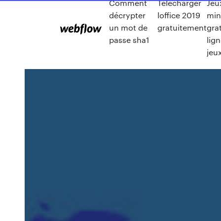
Comment
Télécharger
Jeu
décrypter
loffice 2019
min
un mot de
gratuitement
gra
passe sha1
lig
jeux